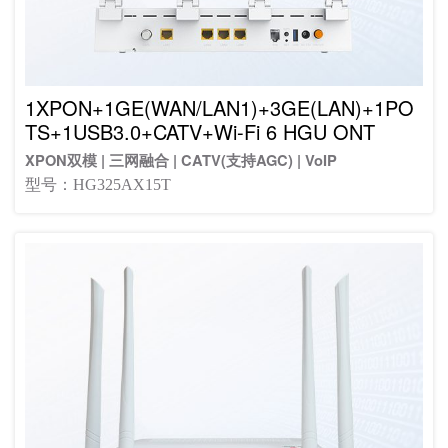
1XPON+1GE(WAN/LAN1)+3GE(LAN)+1PO
TS+1USB3.0+CATV+Wi-Fi 6 HGU ONT
XPON双模 | 三网融合 | CATV(支持AGC) | VoIP
型号：HG325AX15T