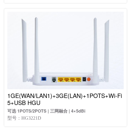
1GE(WAN/LAN1)+3GE(LAN)+1POTS+Wi-Fi
5+USB HGU
可选 1POTS/2POTS | 三网融合 | 4×5dBi
型号：HG3221D