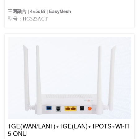
三网融合 | 4×5dBi | EasyMesh
型号：HG323ACT
1GE(WAN/LAN1)+1GE(LAN)+1POTS+Wi-Fi
5 ONU