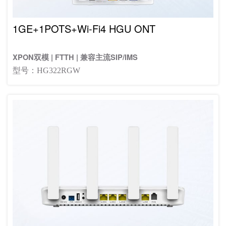
1GE+1POTS+Wi-Fi4 HGU ONT
XPON双模 | FTTH | 兼容主流SIP/IMS
型号：HG322RGW