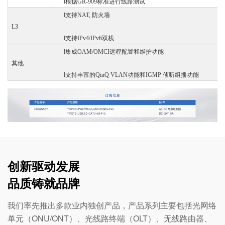
l
根据
GR-909标准进行线路测试
l
支持
NAT, 防火墙
L3
l
支持
IPv4/IPv6双栈
l
集成
OAM/OMCI远程配置和维护功能
其他
l
支持丰富的
QinQ VLAN功能和IGMP
侦听
组播功能
创新驱动发展
品质铸就品牌
我们率先推出多款业内独创产品，产品系列主要包括光网络
单元（ONU/ONT）、光线路终端（OLT）、无线路由器、