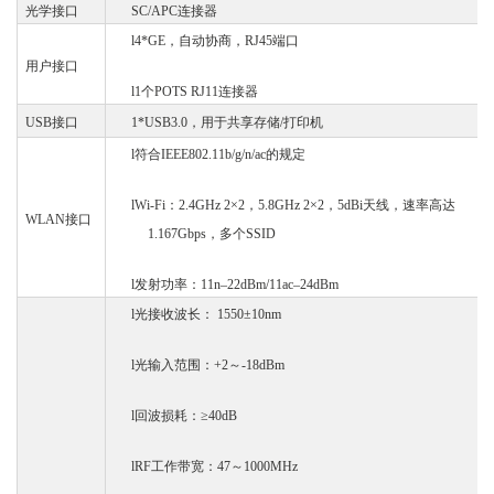
光学接口
SC/APC连接器
l
4*GE，自动协商，RJ45端口
用户接口
l
1个POTS RJ11连接器
USB接口
1*USB3.0，用于共享存储/打印机
l
符合
IEEE802.11b/g/n/ac的规定
l
Wi-Fi：2.4GHz 2×2，5.8GHz 2×2，5dBi天线，速率高达
WLAN接口
1.167Gbps，多个SSID
l
发射功率：
11n–22dBm/11ac–24dBm
l
光接收波长：
1550±10nm
l
光输入范围：
+2～-18dBm
l
回波损耗：
≥40dB
l
RF工作带宽：47～1000MHz