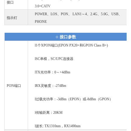
接口
3.0+CATV
POWER、LOS、PON、 LAN1～4、2.4G、5.0G、USB、
指示灯
PHONE
○
接口参数
l
1个XPON端口(EPON PX20+和GPON Class B+)
l
SC单模，SC/UPC连接器
l
TX光功率：0～+4dBm
PON
端口
l
RX灵敏度：-27dBm
l
过载光功率：
-3dBm（EPON）或-8dBm（GPON）
l
传输距离：
20KM
l
波长:
TX1310nm，RX1490nm