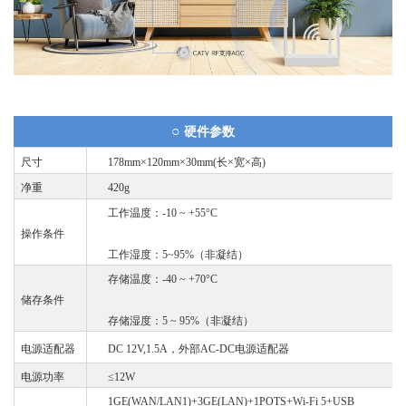
○
硬件参数
尺寸
178mm×120mm×30mm(长×宽×高)
净重
420g
工作温度：-1
0 ~ +55°C
操作条件
工作湿度：
5~95%（非
凝结
）
存储温度：
-40 ~ +
7
0°C
储存条件
存储湿度：
5 ~ 95%（非
凝结
）
电源适配器
DC 12V,1
.5
A
，外部
AC-DC电源适配器
电源
功率
≤12W
1GE(WAN/LAN1)+3GE(LAN)+1POTS+Wi-Fi 5+USB