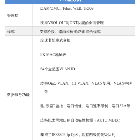
l
OAM/OMCI, Telnet, WEB, TR069
管理层
l
支持
VSOL OLT对ONT功能的全面管理
模式
支持桥接、路由和桥接
/路由混合模式
l
全速非阻塞式
交换
l
2K MAC地址表
l
64个全范围VLAN ID
l
支持
QinQ VLAN、1:1 VLAN、VLAN
复用
、
VLAN中继
等
数据服务功能
l
集成端口监控、端口镜像、端口速率限制、端口
SLA等
l
支持以太网端口的自动极性检测（
AUTO MDIX）
l
集成了
IEEE802.1p QoS，具有四级优先级队列