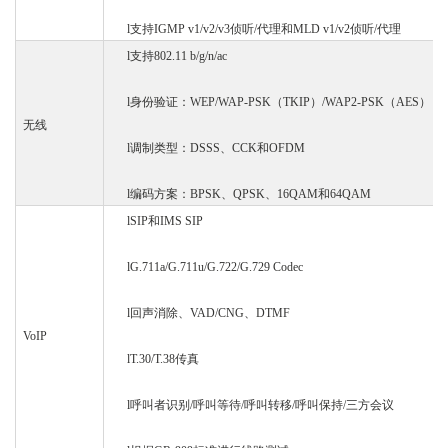
l
支持
IGMP v1/v2/v3
侦听
/代理和MLD v1/v2
侦听
/代理
l
支持
802.11 b/g/n/ac
l
身份验证
：
WEP/WAP-PSK（TKIP）/WAP2-PSK（AES）
无线
l
调制类型
：
DSSS、CCK和OFDM
l
编码方案：
BPSK、QPSK、16QAM和64QAM
l
SIP和IMS SIP
l
G.711a/G.711u/G.722/G.729 Codec
l
回声消除、
VAD/CNG、DTMF
VoIP
l
T.30/T.38传真
l
呼叫者识别
/呼叫等待/呼叫转移/呼叫保持/三方会议