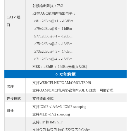
射频输出阻抗：
75Ω
RF光AGC范围内输出电平：
CATV 端
≥81±2dBuv@+1～-10dBm
口
≥79±2dBuv@ 0～-11dBm
≥77±2dBuv@-1～-12dBm
≥75±2dBuv@-2～-13dBm
≥73±2dBuv@-3～-14dBm
≥71±2dBuv@-4～-15dBm
MER：≥32dB（-14dBm光输入功率）
○
功能数据
支持
WEB/TELNET/OAM/OMCI/TR069
管理
支持
OAM/OMCI私有协议和VSOL OLT统一网络管理
连接模式
支持路由模式
支持
IGMP v1/v2/v3, IGMP snooping
组播
支持
MLD v1/v2 snooping
支持
SIP 和 IMS SIP
支持
G.711a/G.711u/G.722/G.729 Codec