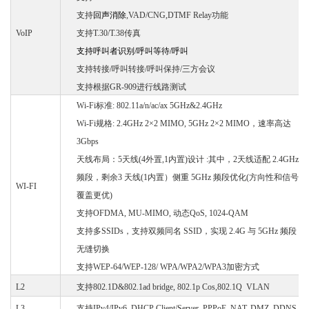
支持
回声消除
,VAD/CNG,DTMF Relay功能
VoIP
支持
T.30/T.38传真
支持呼叫者识别
/呼叫等待/呼叫
支持转接
/呼叫转接/呼叫保持/三方会议
支持根据
GR-909进行线路测试
Wi-Fi标准: 802.11a/n/ac/ax 5GHz&2.4GHz
Wi-Fi规格: 2.4GHz 2×2 MIMO, 5GHz 2×2 MIMO，速率高达
3Gbps
天线布局：5天线(4外置,1内置)设计 :其中，2天线适配 2.4GHz
频段，剩余3 天线(1内置）侧重 5GHz 频段优化(方向性和信号
WI-FI
覆盖更优)
支持OFDMA, MU-MIMO, 动态QoS, 1024-QAM
支持多SSIDs，支持双频同名 SSID，实现 2.4G 与 5GHz 频段
无缝切换
支持WEP-64/WEP-128/ WPA/WPA2/WPA3加密方式
L2
支持
802.1D&802.1ad bridge, 802.1p Cos,802.1Q VLAN
L3
支持
IPv4/IPv6, DHCP Client/Server,
PPPoE, NAT, DMZ, DDNS