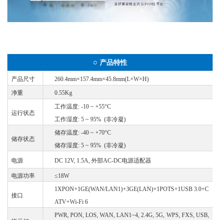
○
产品特性
产品尺寸
260.4mm×157.4mm×45.8mm(L×W×H)
净重
0.55Kg
工作温度
: -10 ~ +55°C
运行状态
工作湿度
: 5 ~ 95% (非冷凝)
储存温度
: -40 ~ +70°C
储存状态
储存湿度
: 5 ~ 95% (非冷凝)
电源
DC 12V, 1.5A, 外部AC-DC电源适配器
电源功率
≤18W
1XPON+1GE(WAN/LAN1)+3GE(LAN)+1POTS+1USB
3.0+C
接口
ATV+Wi-Fi
6
PWR,
PON,
LOS,
WAN,
LAN1~4,
2.4G,
5G,
WPS,
FXS,
USB,