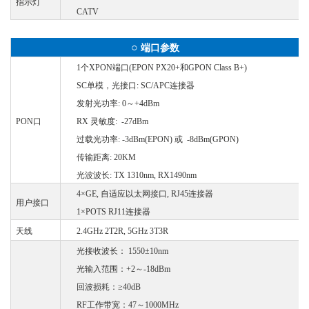
指示灯
CATV
○
端口参数
1个XPON端口(EPON PX20+和GPON Class B+)
SC单模，光接口: SC/APC连接器
发射光功率
: 0～+4dBm
PON口
RX 灵敏度: -27dBm
过载光功率
: -3dBm(EPON) 或 -8dBm(GPON)
传输距离
: 20KM
光波波长
: TX 1310nm, RX1490nm
4×GE, 自适应以太网接口, RJ45连接器
用户接口
1×POTS RJ11连接器
天线
2.4GHz 2T2R, 5GHz 3T3R
光接收波长：
1550±10nm
光输入范围：
+2～-18dBm
回波损耗：
≥40dB
RF工作带宽：47～1000MHz