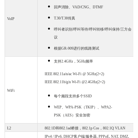
回声消除、
VAD/CNG、DTMF
T.30/T.38传真
VoIP
呼叫者识别
/呼叫等待/呼叫转移/呼叫保持/三方会
议
根据
GR-909进行的线路测试
支持
2.4GHz
，
5GHz频率
IEEE 802.11a/n/ac Wi-Fi
@ 5GHz(2×2)
IEEE 802.11b/g/n Wi-Fi
@2.4GHz(2×2)
W
i
F
i
每个频段
支持
多个
SSID
WEP
、
WPA-PSK（TKIP）
、
WPA2-
PSK（AES）
安全加密
L2
802.1D和802.1ad桥
接
，
802.1p Cos，802.1Q VLAN
IPv4 / IPv6, DHCP客户端/服务器, PPPoE, NAT, DMZ,