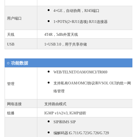
4×GE，自动协商，RJ45端口
用户端口
1×POTS(2×RJ11选项) RJ11连接器
天线
4T4R，5dBi外置天线
USB
1×USB 3.0，用于共享存储
○
功能数据
WEB/TELNET/OAM/OMCI/TR069
支持私有
OAM/OMCI协议和VSOL OLT的统一网
管理
络管理
网络连接
支持路由模式
组播
IGMP v1/v2/v3, IGMP
侦听
SIP和IMS SIP
编解码器
∶G.711/G.723/G.726/G.729