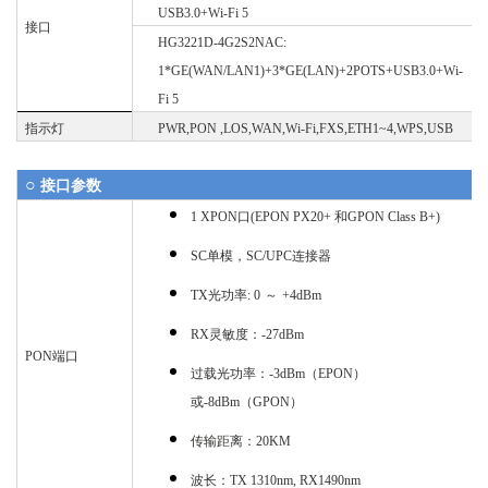
USB3.0+Wi-Fi 5
接口
HG3221D-4G2S2NAC:
1*GE(WAN/LAN1)+3*GE(LAN)
+2POTS+USB3.0+Wi-
Fi 5
指示灯
PWR,PON ,LOS,WAN,Wi-Fi,FXS,ETH1~4,WPS,USB
○
接口参数
1 XPON
口
(EPON PX20+
和
GPON Class B+)
SC
单模
，
SC/UPC
连接器
TX光功率: 0
～
+4dBm
RX灵敏度：-27dBm
PON端口
过载光功率：
-3dBm（EPON）
或-8dBm（GPON）
传输距离
：
20KM
波长：
TX 1310nm, RX1490nm