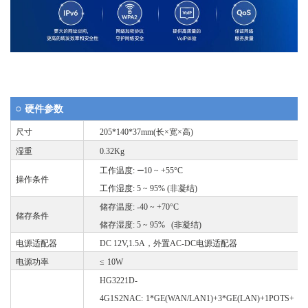
○
硬件参数
尺寸
205
*1
40
*
37
mm(
长
×
宽
×
高
)
湿重
0.
32
Kg
–
工作温度
:
10 ~ +5
5
°C
操作条件
工作湿度
:
5
~ 95% (
非凝结
)
储存温度
: -40 ~ +70°C
储存条件
储存湿度
:
5
~ 95% (
非凝结
)
电源适配器
DC 12V,1.5A
，外置
AC-DC电源适配器
电源功率
≤
1
0
W
HG3221D-
4G1S2NAC:
1*GE(WAN/LAN1)+3*GE(LAN)+1POTS+