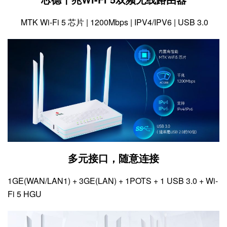
MTK Wi-Fi 5 芯片 | 1200Mbps | IPV4/IPV6 | USB 3.0
多元接口，随意连接
1GE(WAN/LAN1) + 3GE(LAN) + 1POTS + 1 USB 3.0 + Wi-
Fi 5 HGU