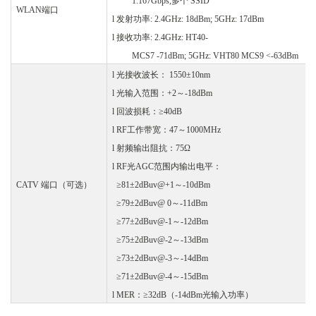
1.167Gbps,多个 SSID
WLAN端口
l
发射功率
: 2.4GHz: 18dBm; 5GHz: 17dBm
l
接收功率
: 2.4GHz: HT40-
MCS7 -71dBm; 5GHz: VHT80 MCS9 <-63dBm
l
光接收波长：
1550±10nm
l
光输入范围：
+2～-18dBm
l
回波损耗：
≥40dB
l
RF工作带宽：47～1000MHz
l
射频输出阻抗：
75Ω
l
RF光AGC范围内输出电平：
CATV 端口
（
可选
）
≥81±2dBuv@+1～-10dBm
≥79±2dBuv@ 0～-11dBm
≥77±2dBuv@-1～-12dBm
≥75±2dBuv@-2～-13dBm
≥73±2dBuv@-3～-14dBm
≥71±2dBuv@-4～-15dBm
l
MER：≥32dB（-14dBm光输入功率）