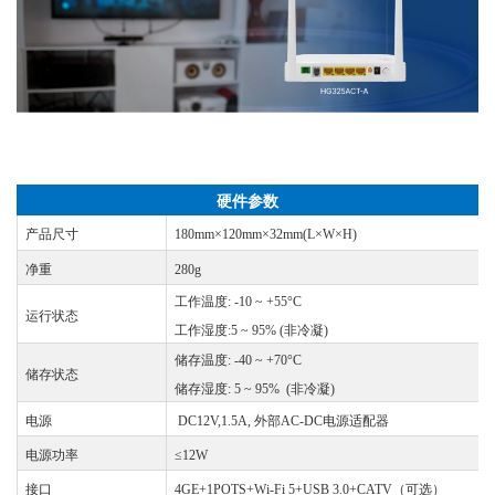
硬件参数
产品
尺寸
180mm×120mm×32mm(L×W×H)
净重
280g
工作温度
: -10 ~ +55°C
运行状态
工作湿度
:5 ~ 95% (非冷凝)
储存温度
: -40 ~ +70°C
储存状态
储存湿度
: 5 ~ 95% (非冷凝)
电源
DC12V,1.5A, 外部AC-DC电源适配器
电源功率
≤12W
接口
4GE+1POTS+Wi-Fi 5+USB 3.0+CATV
（
可选
）