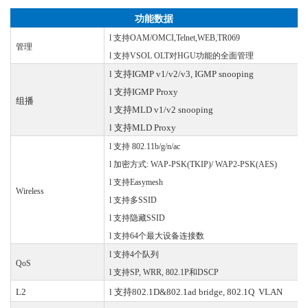
功能数据
l
支持
OAM/OMCI,Telnet,WEB,TR069
管理
l
支持
VSOL OLT对HGU功能的全面管理
l
支持
IGMP v1/v2/v3, IGMP snooping
l
支持
IGMP Proxy
组播
l
支持
MLD v1/v2 snooping
l
支持
MLD Proxy
l
支持
802.11b/g/n/ac
l
加密方式:
WAP-PSK(TKIP)/ WAP2-PSK(AES)
l
支持
Easymesh
Wireless
l
支持多
SSID
l
支持隐藏
SSID
l
支持
64个最大设备连接数
l
支持
4个队列
QoS
l
支持
SP, WRR, 802.1P和DSCP
L2
l
支持
802.1D&802.1ad bridge, 802.1Q VLAN