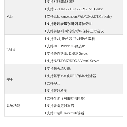
l
支持
SIP和IMS SIP
l
支持
G.711a/G.711u/G.722/G.729 Codec
VoIP
l
支持
Echo cancellation,VAD/CNG,DTMF Relay
l
支持呼叫者识别
/呼叫等待/呼叫
l
支持转接
/呼叫转接/呼叫保持/三方会议
l
支持
IPv4, IPv6 和 IPv4/IPv6 双栈
l
支持
DHCP/PPPOE/静态IP
L3/L4
l
支持静态路由
, DHCP Server
l
支持
NAT/DMZ/DDNS/Virtual Server
l
支持防火墙功能
l
支持基于
Mac或URL的Mac过滤器
安全
l
支持
ACL
l
支持环路检测
l
支持
NTP（网络时间同步）
系统功能
l
支持设备定时重启
l
支持
Ping和Traceroute诊断