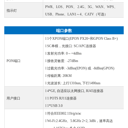
PWR、LOS、PON、 2.4G、5G、WAN、WPS、
指示灯
USB、Phone、LAN1～4、CATV
（
可选
）
端口参数
l
1个XPON端口(EPON PX20+和GPON Class B+)
l
SC单模，光接口: SC/APC连接器
l
发射光功率
: 0～+4dBm
PON
端口
l
接收灵敏度
: -27dBm
l
过载光功率
: -3dBm(EPON) 或 -8dBm(GPON)
l
传输距离
: 20KM
l
光波波长
: 上行1310nm, 下行1490nm
l
4*GE, 自适应以太网接口, RJ45连接器
用户接口
l
1 POTS RJ11连接器
l
1*USB 3.0
l
符合
IEEE802.11b/g/n/ac
l
Wi-Fi:2.4GHz、5.8GHz 2×2, 3dBi，速率高达