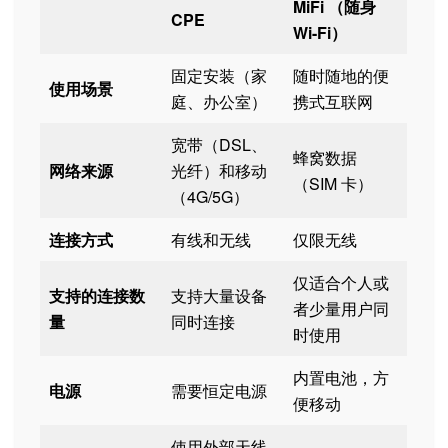
MiFi （随身
CPE
Wi-Fi）
固定安装（家
随时随地的便
使用场景
庭、办公室）
携式互联网
宽带（DSL、
蜂窝数据
网络来源
光纤）和移动
（SIM 卡）
（4G/5G）
连接方式
有线和无线
仅限无线
仅适合个人或
支持的连接数
支持大量设备
者少量用户同
量
同时连接
时使用
内置电池，方
电源
需要恒定电源
便移动
使用外部天线