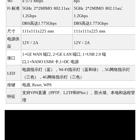
Wi-
x
:
575
Mbps
bps
:
Fi 标准
5GHz 2*2MIMO 802.11ax
:
5GHz 2*2MIMO 802.11ax
1.2Gbps
1.2Gbps
DBS
高达
1.775Gbps
DBS
高达
1.775Gbps
尺寸
111x111x225
mm
111x111x225
mm
电源供
12V
/
2A
12V
/
2A
应
1×GE WAN
端口
, 2×GE LAN
端口
, 1×USB 2.0
端
接口
口
,1×NANO USIM
卡
,1×DC
电源
电源指示灯
（
蓝
），
Wi-Fi
指示灯
（
蓝和绿
），
5G
网络指示灯
LED
（三色）
，
4G
网络指示灯
（
三色
）
按键
电源
, Reset, WPS
支持
VPN直通（PPTP、L2TP和IPSec）、防火墙、本地和远程管
特征
理