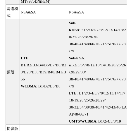
MT7975DN(FEM)
网络模
NSA&SA
NSA&SA
式
Sub-
6 NSA
:
n1/2/3/5/7/8/12/13/14/18/2
0/25/26/28/29/30/
38/40/41/48/66/70/71/75/76/77/78
/79
:
:
LTE
Sub-6 SA
B1/B2/B3/B4/B5/B7/B8/B2
n1/2/3/5/7/8/12/13/14/18/20/25/26
频段
0/B28/B38/B39/B40/B41/B
/28/29/30/
66
38/40/41/48/66/70/71/75/76/77/78
:
WCDMA
B1/B2/B5/B8
/79
LTE
:
B1/2/3/4/5/7/8/12/13/14/17/
18/19/20/25/26/28/29/
30/32/34/38/39/40/41/42/43/46(LA
A)/48/66/71
UMTS/WCDMA
: B1/2/4/5/8/19
协议版