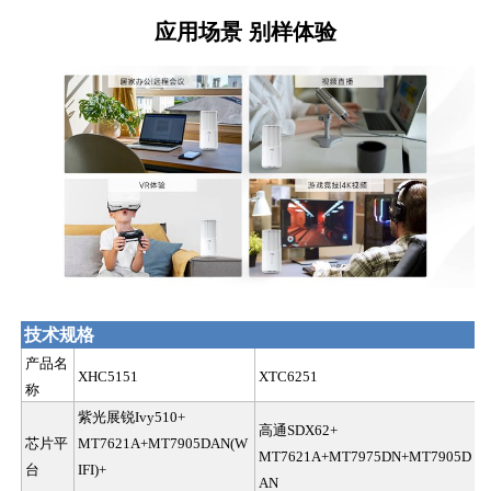
应用场景 别样体验
技术规格
产品名
XHC5151
XTC6251
称
紫光展锐
Ivy510+
高通
SDX62+
芯片平
MT7621A+MT7905DAN(W
MT7621A+MT7975DN+MT7905D
台
IFI)+
AN