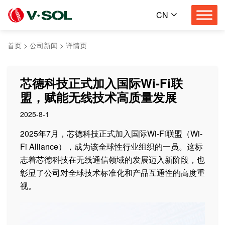
CN
首页
>
公司新闻
>
详情页
芯德科技正式加入国际Wi-Fi联
盟，赋能无线技术高质量发展
2025-8-1
2025年7月，芯德科技正式加入国际Wi-Fi联盟（Wi-
Fi Alliance），成为该全球性行业组织的一员。这标
志着芯德科技在无线通信领域的发展迈入新阶段，也
彰显了公司对全球技术标准化和产品互通性的高度重
视。