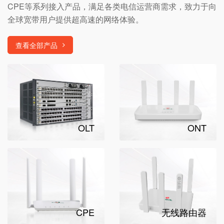
CPE等系列接入产品，满足各类电信运营商需求，致力于向
全球宽带用户提供超高速的网络体验。
查看全部产品
OLT
ONT
CPE
无线路由器