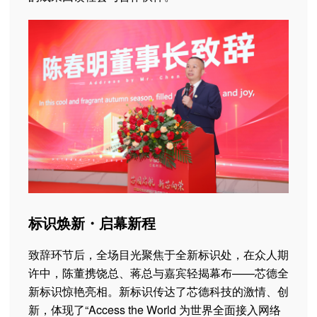
标识焕新・启幕新程
致辞环节后，全场目光聚焦于全新标识处，在众人期
许中，陈董携饶总、蒋总与嘉宾轻揭幕布——芯德全
新标识惊艳亮相。新标识传达了芯德科技的激情、创
新，体现了“Access the World 为世界全面接入网络