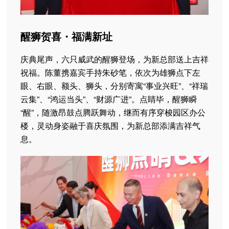
醒狮贺喜・福满新址
庆典尾声，六只威武的醒狮登场，为新总部送上吉祥
祝福。陈董携嘉宾手持朱砂笔，依次为雄狮点下左
眼、右眼、额头、狮头，分别寄寓“事业兴旺”、“祥瑞
云集”、“鸿运当头”、“财源广进”。点睛毕，醒狮瞬
“醒”，随激昂鼓点腾跃舞动，继而有序穿梭园区办公
楼，灵动身姿融于喜庆氛围，为新总部添满吉祥气
息。