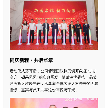
同庆新程・共启华章
启动仪式落幕后，公司管理团队执刀切开象征 “步步
高升、硕果累累” 的庆典蛋糕，随后注满香槟，晶莹
酒液折射璀璨光芒，承载着全体芯德人对未来的无限
憧憬，嘉宾与员工共享这份喜悦与荣光。