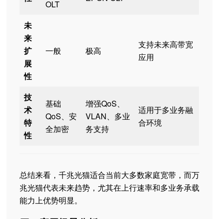
OLT
未
来
支持未来高带宽
扩
一般
极高
应用
展
性
技
基础
增强QoS、
术
适用于多业务融
QoS、安
VLAN、多业
特
合环境
全加密
务支持
性
总结来看，千兆光猫适合当前大多数家庭宽带，而万
兆光猫代表未来趋势，尤其在上行速率和多业务承载
能力上优势明显。