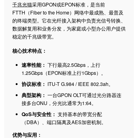
千兆光猫
采用GPON或EPON标准，是当前
FTTH（Fiber to the Home）网络中最成熟、最普及
的终端类型。它在光纤接入架构中负责光信号转换、
数据解复用和业务分发，为家庭或小型办公用户提供
稳定的千兆级带宽。
核心技术特点：
速率性能：
下行最高2.5Gbps，上行
1.25Gbps（EPON标准上行1Gbps）。
协议标准：
ITU-T G.984 / IEEE 802.3ah。
典型架构：
一台GPON OLT可通过光分路器连
接多台ONU，分光比通常为1:64。
QoS与安全性：
支持基本的带宽分配
（DBA）、端口隔离及AES加密机制。
优势与应用：