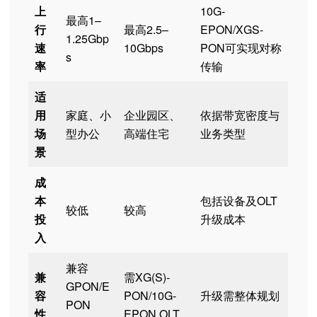
上
10G-
最高1–
行
最高2.5–
EPON/XGS-
1.25Gbp
速
10Gbps
PON可实现对称
s
率
传输
适
用
家庭、小
企业园区、
依据带宽密度与
场
型办公
高端住宅
业务类型
景
成
本
包括设备及OLT
较低
较高
投
升级成本
入
兼容
兼
需XG(S)-
GPON/E
容
PON/10G-
升级需整体规划
PON
性
EPON OLT