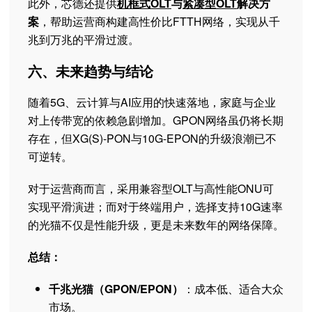
此外，芯德还提供
机框式OLT
与
紧凑型OLT
解决方
案
，帮助运营商构建高性价比FTTH网络，实现从千
兆到万兆的平滑过渡。
六、未来趋势与结论
随着5G、云计算与AI应用的快速落地，家庭与企业
对上传带宽的依赖急剧增加。GPON网络虽仍将长期
存在，但XG(S)-PON与10G-EPON的升级浪潮已不
可逆转。
对于运营商而言，采用兼容型OLT与高性能ONU可
实现平滑演进；而对于终端用户，选择支持10G速率
的光猫不仅是性能升级，更是未来数年的网络保障。
总结：
千兆光猫（GPON/EPON）
：成本低、适合大众
市场。