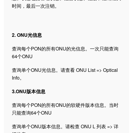
时间，最后一次注销。
2. ONU光信息
查询每个PON的所有ONU的光信息。一次只能查询
64个ONU
查询单个ONU光信息。请查看 ONU List => Optical
Info。
3.ONU版本信息
查询每个PON的所有ONU的软硬件版本信息。当时
只能查询64个ONU
查询单个ONU版本信息。请检查 ONU L 列表 => 详