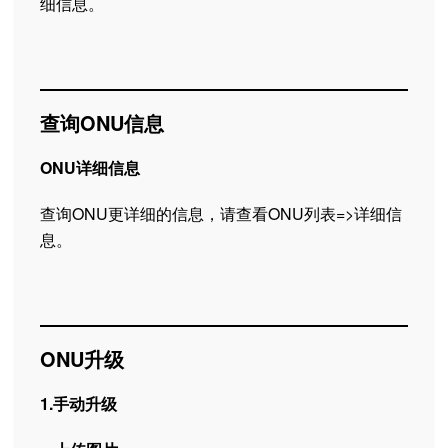
细信息。
查询ONU信息
ONU详细信息
查询ONU更详细的信息，请查看ONU列表=>详细信
息。
ONU升级
1.手动升级