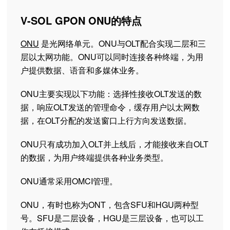
V-SOL GPON ONU的特点
ONU
是光网络单元。ONU与OLT配合实现二层和三
层以太网功能。ONU可以同时连接各种终端，为用
户提供数据、语音和多媒体业务。
ONU主要实现以下功能：选择性接收OLT发送的数
据，响应OLT发送的管理命令，缓存用户以太网数
据，在OLT分配的发送窗口上行方向发送数据。
ONU只有成功加入OLT并上线后，才能接收来自OLT
的数据，为用户终端提供各种业务类型。
ONU通常采用OMCI管理。
ONU，有时也称为ONT，包含SFU和HGU两种型
号。SFU是二层设备，HGU是三层设备，也可以工