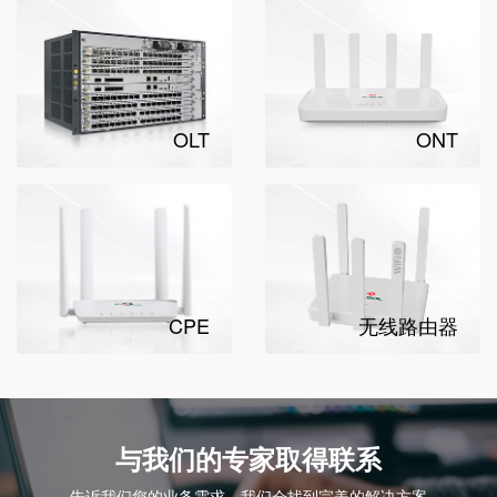
OLT
ONT
CPE
无线路由器
与我们的专家取得联系
告诉我们您的业务需求，我们会找到完美的解决方案