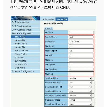
于其他配置文件，它们是可选的。我们可以在没有这
些配置文件的情况下单独配置 ONU。