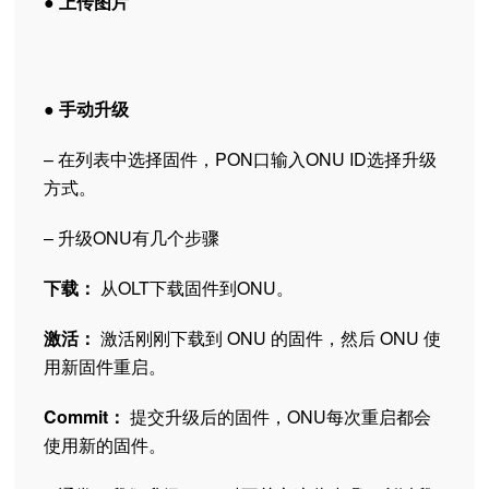
●
上传图片
●
手动升级
– 在列表中选择固件，PON口输入ONU ID选择升级
方式。
– 升级ONU有几个步骤
下载：
从OLT下载固件到ONU。
激活：
激活刚刚下载到 ONU 的固件，然后 ONU 使
用新固件重启。
Commit：
提交升级后的固件，ONU每次重启都会
使用新的固件。