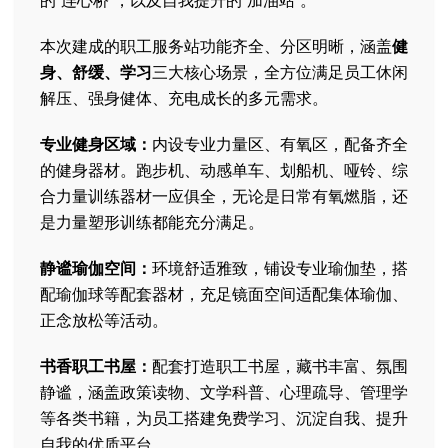
本次建成的职工服务站功能齐全、分区明晰，涵盖
健
身、舒缓、学习
三大核心场景，全方位满足员工休闲
解压、强身健体、充电成长的多元需求。
专业健身区域：
内设专业力量区、有氧区，配备齐全
的健身器材。跑步机、动感单车、划船机、哑铃、综
合力量训练器材一应俱全，无论是日常有氧燃脂，还
是力量塑形训练都能充分满足。
静谧瑜伽空间：
环境舒适雅致，铺设专业瑜伽垫，搭
配瑜伽球等配套器材，充足镜面空间适配集体瑜伽、
正念放松等活动。
书香职工书屋：
配套打造职工书屋，藏书丰富、氛围
静谧，涵盖政策读物、文学科普、心理疏导、管理学
等各类书籍，为员工搭建免费学习、沉淀自我、提升
自我的优质平台。