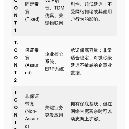
C
VoIP语
固定带
刚性、超低延迟；不
O
音、TDM
宽
受网络拥堵或其他用
N
仿真、关
(Fixed)
户行为的影响。
T
键物联网
1
T-
C
保证带
承诺保底容量；非常
企业核心
O
宽
适合稳定、对微秒级
系统、
N
(Assur
延迟不敏感的企事业
ERP系统
T
ed)
数据。
2
T-
非保证
C
带宽
拥有保底基线，但在
O
关键业务
(Non-
网络带宽富余时可以
N
突发应用
Assure
动态向上扩容。
T
d)