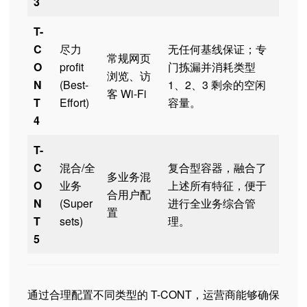
3
T-
C
尽力
无任何基线保证；专
常规网页
O
profit
门拣漏并消耗类型
浏览、访
N
(Best-
1、2、3 剩余的空闲
客 Wi-Fi
T
Effort)
容量。
4
T-
C
混合/全
复合型容器，融合了
多业务混
O
业务
上述所有特征，便于
合用户配
N
(Super
进行全业务综合管
置
T
sets)
理。
5
通过合理配置不同类型的 T-CONT，运营商能够确保