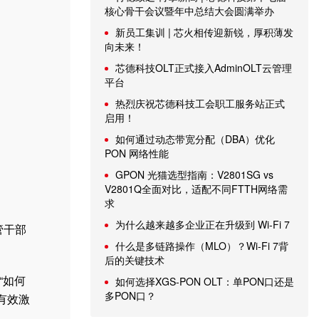
核心骨干会议暨年中总结大会圆满举办
新员工集训 | 芯火相传迎新锐，厚积薄发
向未来！
芯德科技OLT正式接入AdminOLT云管理
平台
热烈庆祝芯德科技工会职工服务站正式
启用！
如何通过动态带宽分配（DBA）优化
PON 网络性能
GPON 光猫选型指南：V2801SG vs
V2801Q全面对比，适配不同FTTH网络需
求
为什么越来越多企业正在升级到 Wi-Fi 7
管干部
什么是多链路操作（MLO）？Wi-Fi 7背
后的关键技术
“如何
如何选择XGS-PON OLT：单PON口还是
多PON口？
有效激