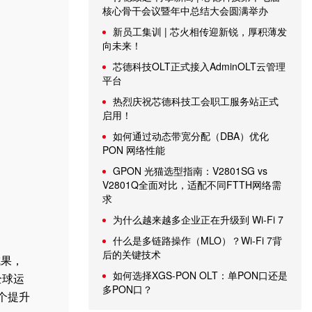
核心骨干会议暨年中总结大会圆满举办
新员工集训 | 芯火相传迎新锐，厚积薄发
向未来！
芯德科技OLT正式接入AdminOLT云管理
平台
热烈庆祝芯德科技工会职工服务站正式
启用！
如何通过动态带宽分配（DBA）优化
PON 网络性能
GPON 光猫选型指南：V2801SG vs
V2801Q全面对比，适配不同FTTH网络需
求
为什么越来越多企业正在升级到 Wi-Fi 7
什么是多链路操作（MLO）？Wi-Fi 7背
后的关键技术
成果，
如何选择XGS-PON OLT：单PON口还是
全球运
多PON口？
个提升