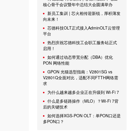
核心骨干会议暨年中总结大会圆满举办
新员工集训 | 芯火相传迎新锐，厚积薄发
向未来！
芯德科技OLT正式接入AdminOLT云管理
平台
热烈庆祝芯德科技工会职工服务站正式
启用！
如何通过动态带宽分配（DBA）优化
PON 网络性能
GPON 光猫选型指南：V2801SG vs
V2801Q全面对比，适配不同FTTH网络需
求
为什么越来越多企业正在升级到 Wi-Fi 7
什么是多链路操作（MLO）？Wi-Fi 7背
后的关键技术
如何选择XGS-PON OLT：单PON口还是
多PON口？