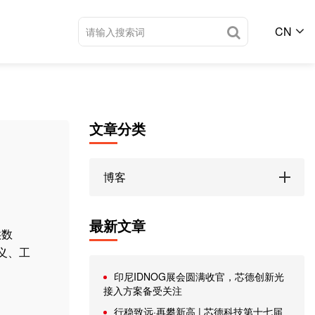
CN
文章分类
博客
最新文章
供数
义、工
印尼IDNOG展会圆满收官，芯德创新光
接入方案备受关注
行稳致远·再攀新高 | 芯德科技第十七届