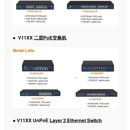
●
V11XX
二层PoE交换机
●
V11XX UnPoE
Layer 2 Ethernet Switch