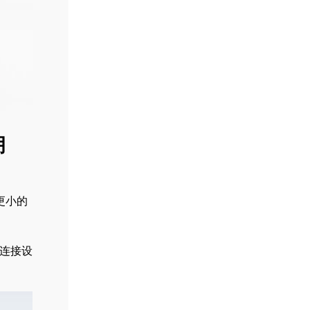
拥
更小的
有连接设