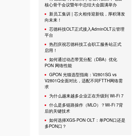
核心骨干会议暨年中总结大会圆满举办
新员工集训 | 芯火相传迎新锐，厚积薄发
向未来！
芯德科技OLT正式接入AdminOLT云管理
平台
热烈庆祝芯德科技工会职工服务站正式
启用！
如何通过动态带宽分配（DBA）优化
PON 网络性能
GPON 光猫选型指南：V2801SG vs
V2801Q全面对比，适配不同FTTH网络需
求
为什么越来越多企业正在升级到 Wi-Fi 7
什么是多链路操作（MLO）？Wi-Fi 7背
后的关键技术
如何选择XGS-PON OLT：单PON口还是
多PON口？