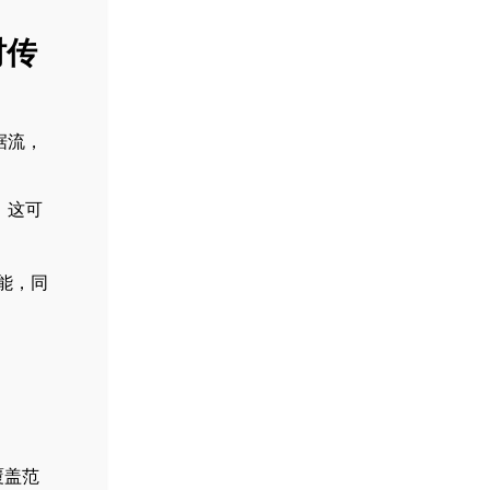
时传
据流，
。这可
性能，同
覆盖范