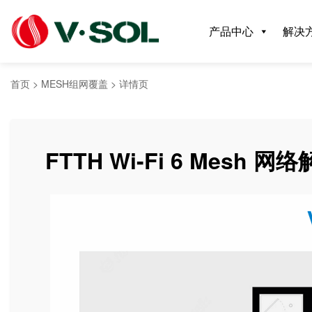
产品中心
解决
首页
>
MESH组网覆盖
>
详情页
F
T
T
H
W
i
-
F
i
6
M
e
s
h
网
络