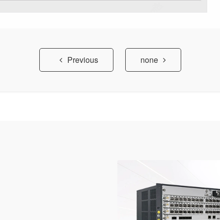
Previous
none