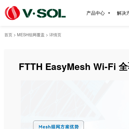
产品中心
解决
首页
>
MESH组网覆盖
>
详情页
F
T
T
H
E
a
s
y
M
e
s
h
W
i
-
F
i
全