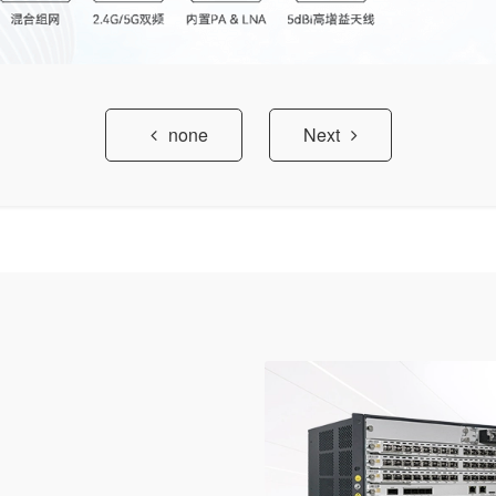
none
Next