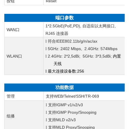
按钮
Reset
端口参数
1*2.5GbE(PoE,PD),
,
自适应以太网接口
WAN
口
RJ45
连接器
IEEE802.11b/g/n/ac/ax
l
符合
5GHz: 2402 Mbps, 2.4GHz: 574Mbps
l
WLAN
2.4GHz: 2*2,5dBi; 5GHz: 3*3,5dBi;
内置
口
l
天线
:256
l
最大连接设备数
功能数据
管理
WEB/Telnet/SSH/TR-069
支持
IGMP v1/v2/v3
l
支持
IGMP Proxy/Snooping
l
支持
组播
MLD v2/v3
l
支持
MLD Proxy/Snooping
l
支持