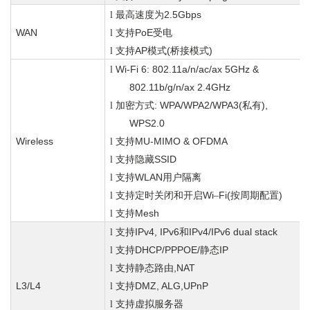
2.5Gbps
l
最高速度为
WAN
PoE
l
支持
受电
AP
(
)
l
支持
模式
桥接模式
Wi-Fi 6: 802.11a/n/ac/ax 5GHz &
l
802.11b/g/n/ax 2.4GHz
: WPA/WPA2/WPA3(
),
l
加密方式
私有
WPS2.0
Wireless
MU-MIMO & OFDMA
l
支持
SSID
l
支持隐藏
WLAN
l
支持
用户隔离
Wi
Fi(
)
l
支持定时关闭和开启
–
按周期配置
Mesh
l
支持
IPv4, IPv6
IPv4/IPv6 dual stack
l
支持
和
DHCP/PPPOE/
IP
l
支持
静态
,NAT
l
支持静态路由
L3/L4
DMZ, ALG,UPnP
l
支持
支持虚拟服务器
l