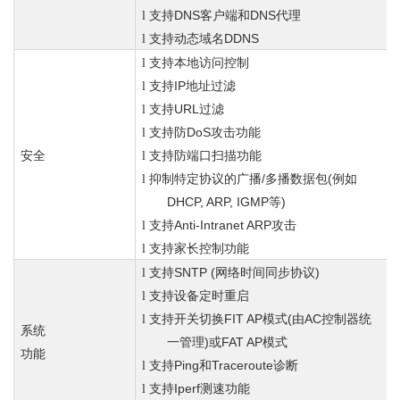
DNS
DNS
l
支持
客户端和
代理
DDNS
l
支持动态域名
支持本地访问控制
l
IP
l
支持
地址过滤
URL
l
支持
过滤
DoS
l
支持防
攻击功能
安全
支持防端口扫描功能
l
/
(
l
抑制特定协议的广播
多播数据包
例如
DHCP, ARP, IGMP
)
等
Anti-Intranet ARP
l
支持
攻击
支持家长控制功能
l
SNTP (
)
l
支持
网络时间同步协议
支持设备定时重启
l
FIT AP
(
AC
l
支持开关切换
模式
由
控制器统
系统
)
FAT AP
一管理
或
模式
功能
Ping
Traceroute
l
支持
和
诊断
Iperf
l
支持
测速功能