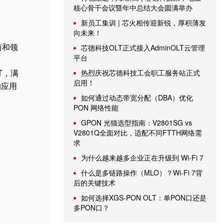
核心骨干会议暨年中总结大会圆满举办
新员工集训 | 芯火相传迎新锐，厚积薄发
向未来！
商和领
芯德科技OLT正式接入AdminOLT云管理
平台
T，满
热烈庆祝芯德科技工会职工服务站正式
启用！
的应用
如何通过动态带宽分配（DBA）优化
PON 网络性能
GPON 光猫选型指南：V2801SG vs
V2801Q全面对比，适配不同FTTH网络需
求
为什么越来越多企业正在升级到 Wi-Fi 7
什么是多链路操作（MLO）？Wi-Fi 7背
后的关键技术
如何选择XGS-PON OLT：单PON口还是
多PON口？