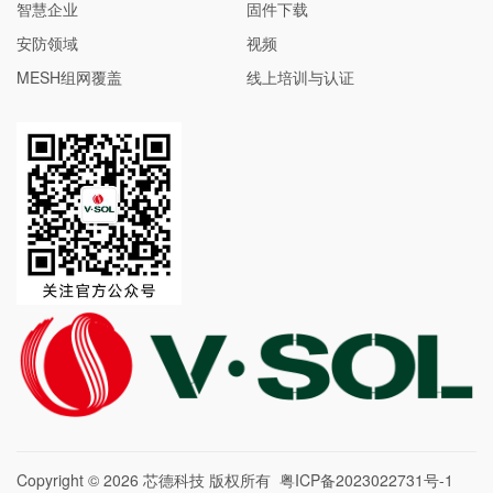
智慧企业
固件下载
安防领域
视频
MESH组网覆盖
线上培训与认证
Copyright © 2026
芯德科技
版权所有
粤ICP备2023022731号-1