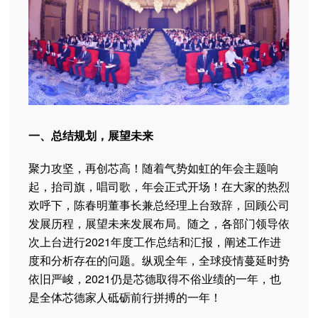
一、总结规划，展望未来
聚力攻坚，再创芯高！随着气势如虹的年会主题响
起，抬司旗，唱司歌，年会正式开场！在大家的热烈
欢呼下，陈春明董事长兼总经理上台致辞，回顾公司
发展历程，展望未来发展布局。随之，各部门领导依
次上台进行2021年度工作总结和汇报，阐述工作进
度和分析存在的问题。纵观全年，全球疫情蔓延时势
依旧严峻，2021仍是芯德取得不俗业绩的一年，也
是全体芯德家人砥砺前行拼搏的一年！