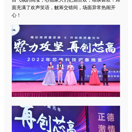
面充满了欢声笑语，觥筹交错间，场面异常热闹开
心！