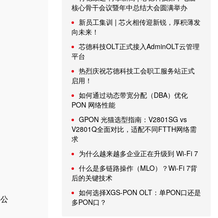
核心骨干会议暨年中总结大会圆满举办
新员工集训 | 芯火相传迎新锐，厚积薄发
向未来！
芯德科技OLT正式接入AdminOLT云管理
平台
热烈庆祝芯德科技工会职工服务站正式
启用！
如何通过动态带宽分配（DBA）优化
PON 网络性能
GPON 光猫选型指南：V2801SG vs
V2801Q全面对比，适配不同FTTH网络需
求
为什么越来越多企业正在升级到 Wi-Fi 7
什么是多链路操作（MLO）？Wi-Fi 7背
后的关键技术
如何选择XGS-PON OLT：单PON口还是
办公
多PON口？