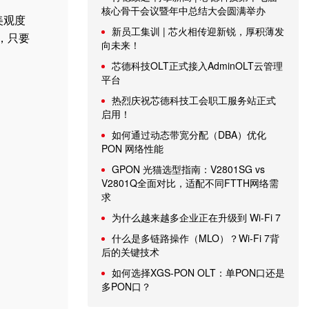
核心骨干会议暨年中总结大会圆满举办
美观度
新员工集训 | 芯火相传迎新锐，厚积薄发
，只要
向未来！
芯德科技OLT正式接入AdminOLT云管理
平台
热烈庆祝芯德科技工会职工服务站正式
启用！
如何通过动态带宽分配（DBA）优化
PON 网络性能
GPON 光猫选型指南：V2801SG vs
V2801Q全面对比，适配不同FTTH网络需
求
为什么越来越多企业正在升级到 Wi-Fi 7
什么是多链路操作（MLO）？Wi-Fi 7背
后的关键技术
如何选择XGS-PON OLT：单PON口还是
多PON口？