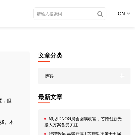
CN
文章分类
博客
最新文章
度，但
印尼IDNOG展会圆满收官，芯德创新光
选择。本
接入方案备受关注
行稳致远·再攀新高 | 芯德科技第十七届