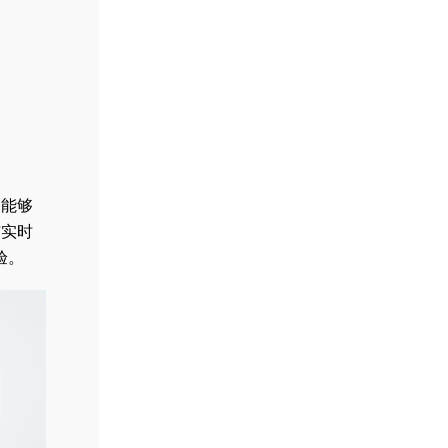
，能够
与实时
验。