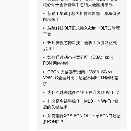
核心骨干会议暨年中总结大会圆满举办
新员工集训 | 芯火相传迎新锐，厚积薄发
向未来！
芯德科技OLT正式接入AdminOLT云管理
平台
热烈庆祝芯德科技工会职工服务站正式
启用！
如何通过动态带宽分配（DBA）优化
PON 网络性能
GPON 光猫选型指南：V2801SG vs
V2801Q全面对比，适配不同FTTH网络需
求
为什么越来越多企业正在升级到 Wi-Fi 7
什么是多链路操作（MLO）？Wi-Fi 7背
后的关键技术
如何选择XGS-PON OLT：单PON口还是
多PON口？