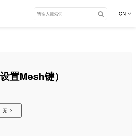
CN
要设置Mesh键）
无