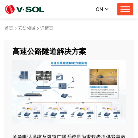
CN
首页
>
安防领域
>
详情页
高
速
公
路
隧
道
解
决
方
案
紧急电话系统及隧道广播系统是为求救者提供紧急救