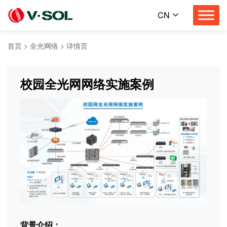
CN
首页
>
全光网络
>
详情页
校
园
全
光
网
网
络
实
施
案
例
背景介绍：