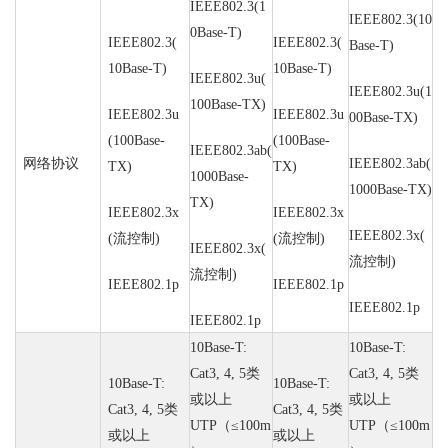
IEEE802.3(1
IEEE802.3(10
0Base-T)
IEEE802.3(
IEEE802.3(
Base-T)
10Base-T)
10Base-T)
IEEE802.3u(
IEEE802.3u(1
100Base-TX)
IEEE802.3u
IEEE802.3u
00Base-TX)
(100Base-
(100Base-
IEEE802.3ab(
网络协议
IEEE802.3ab(
TX)
TX)
1000Base-
1000Base-TX)
TX)
IEEE802.3x
IEEE802.3x
IEEE802.3x(
(
流控制
)
(
流控制
)
IEEE802.3x(
流控制
)
流控制
)
IEEE802.1p
IEEE802.1p
IEEE802.1p
IEEE802.1p
10Base-T:
10Base-T:
Cat3, 4, 5
类
Cat3, 4, 5
类
10Base-T:
10Base-T:
或以上
或以上
Cat3, 4, 5
类
Cat3, 4, 5
类
UTP
（
≤100m
UTP
（
≤100m
或以上
或以上