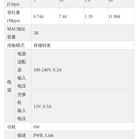
1
10
1.6
1
6
(Gbps)
吞吐量
0.744
7.44
1.19
11.904
(Mpps)
MAC
地址
2K
容量
传输模式
存储转发
电源
适配
器
100-240V, 0.2A
输入
电
电压
源
交换
机
12V, 0.5A
输入
电压
功耗
6W
描述
PWR,
Link