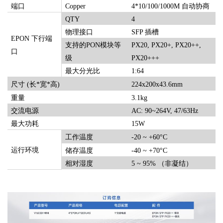
端口
Copper
4*10/100/1000M
自动协商
QTY
4
物理接口
SFP 插槽
EPON
下行端
支持的
PON模块等
PX20, PX20+, PX20++,
口
级
PX20+++
最大分光比
1:
64
尺寸
(长*宽*高)
224x200x43.6mm
重量
3.1
kg
交流
电源
AC:
90~264V, 47/63Hz
最大功耗
15
W
工作温度
-20
~
+60°C
运行环境
储存温度
-40
~
+70°C
相对湿度
5
~
95%
（
非凝结
）