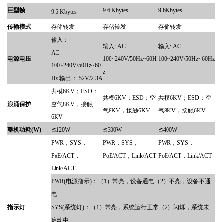
巨型帧
9.6 Kbytes
9.6Kbytes
9.6 Kbytes
传输模式
存储转发
存储转发
存储转发
输入：
输入
: AC
输入
: AC
AC
电源
电压
100~240V/50Hz~60H
100~240V/50Hz~60Hz
100~240V/50Hz~60
z
Hz 输出： 52V/2.3A
共模
6KV；ESD：
共模
6KV；ESD：空
共模
6KV；ESD：空
浪涌保护
空气8KV，接触
气8KV，接触6KV
气8KV，接触6KV
6KV
整机功耗
(W)
≦120W
≦300W
≦400W
PWR，SYS，
PWR，SYS，
PWR，SYS，
PoE/ACT，
PoE/ACT，Link/ACT
PoE/ACT，Link/ACT
Link/ACT
PWR(电源指示)
：（
1
）
常亮
，
设备通电
（
2）
不亮
，
设备不通
电
指示灯
SYS(系统灯)
：
（
1）
常亮
，
系统运行正常
（
2
）
闪烁
，
系统未
启动中