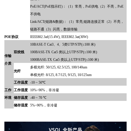
PoE/ACT(PoE指示灯)
：
（
1
）
常亮
，
PoE供电
（
2）
不亮
，
PoE
不供电
Link/ACT(链路&数据)
：（
1
）
常亮
,
链路连接正常
（
2）
不亮
，
链路不通
（
3
）
闪亮
，
数据传输
POE协议
IEEE802.3af(15.4W), IEEE802.3at(30W)
10BASE-T
Cat3、4、5类UTP/STP(≤100 米)
双绞线
100BASE-TX
Cat5 类以上UTP/STP(≤100 米)
传输
1000BASE-TX
Cat5 类以上UTP/STP(≤100 米)
介质
多模光纤
: 50/125, 62.5/125, 100/140um
光纤
单模光纤
: 8/125, 8.7/125, 9/125, 10/125um
工作温度
-10 ~ 50℃
工作
工作湿度
10%~90%，非
冷凝
环境
储存温度
-40 ~ 70 ℃
储存湿度
5%~90%，非
冷凝