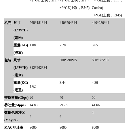
+2*GE(上联，
SFP)
+
2*GE(
上联，
SFP)
+
4*GE(
上联，
SFP，
+
2*GE(
上联，
RJ45)
Combo)
+
4*GE(
上联，
RJ45)
机壳
尺寸
268*
181*44
440*204*44
440*2
80
*44
(L*W*H)
(毫米)
重量
(KG)
1.08
2.78
3.65
(净重)
包装
尺寸
500*290*85
500*
365
*85
(L*W*H)
312*262*84
(毫米)
重量
(KG)
3.44
4.36
1.62
(毛重)
交换容量
(Gbps)
20
40
56
吞吐量
(Mpps)
14.88
29.76
41.66
数据包缓冲区
4
4
4
(Mbytes)
MAC地址表
8000
8000
8
000