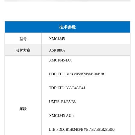
技术参数
型号
XMC1845
芯片方案
ASR1803s
XMC1845-EU:
FDD LTE: B1/B3/B5/B7/B8/B20/B28
TDD LTE: B38/B40/B41
UMTS: B1/B5/B8
频段
XMC1845-AU：
LTE-FDD: B1\B2\B3\B4\B5\B7\B8\B28\B66