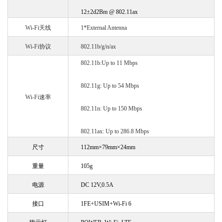
12±2d2Bm @ 802.11ax
Wi-Fi
天线
1*External Antenna
Wi-Fi
协议
802.11b/g/n/ax
802.11b:Up to 11 Mbps
802.11g: Up to 54 Mbps
Wi-Fi
速率
802.11n: Up to 150 Mbps
802.11ax: Up to 286.8 Mbps
尺寸
112mm×79mm×24mm
重量
105g
电源
DC 12V,0.5A
接口
1FE+USIM+Wi-Fi 6