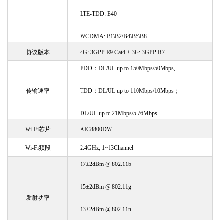
LTE-TDD: B40
WCDMA: B1\B2\B4\B5\B8
协议版本
4G: 3GPP R9 Cat4
+ 3G: 3GPP R7
FDD：DL/UL up to 150Mbps/50Mbps,
传输速率
TDD：DL/UL up to 110Mbps/10Mbps
；
DL/UL up to 21Mbps/5.76Mbps
Wi-Fi
芯片
AIC8800DW
Wi-Fi
频段
2.4GHz, 1~13Channel
17±2dBm @ 802.11b
15±2dBm @ 802.11g
发射功率
13±2dBm @ 802.11n