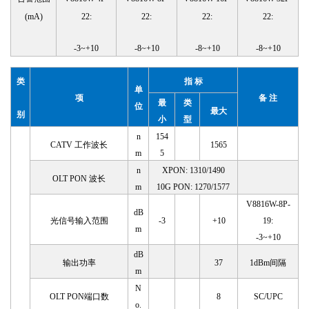
(mA)
22:
22:
22:
22:
-3~+10
-8~+10
-8~+10
-8~+10
类
指
标
单
项
备
注
最
类
位
最大
别
小
型
n
154
CATV 工作波长
1565
m
5
n
XPON: 1310/1490
OLT PON 波长
m
10G PON: 1270/1577
V8816W-8P-
dB
光信号输入范围
-3
+10
19:
m
-3~+10
dB
输出功率
37
1dBm间隔
m
N
OLT PON端口数
8
SC/UPC
o.