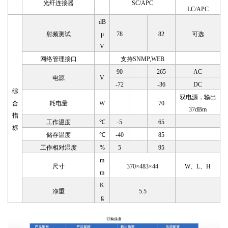
光纤连接器
SC/APC
LC
/APC
dB
射频测试
μ
78
82
可选
V
网络管理接口
支持
SNMP,WEB
90
265
AC
电源
V
-72
-36
DC
综
双电源，输出
合
耗电量
W
70
37dBm
指
工作温度
℃
-5
65
标
储存温度
℃
-40
85
工作相对湿度
%
5
95
m
尺寸
370×483×44
W、L、H
m
K
净重
5.5
g