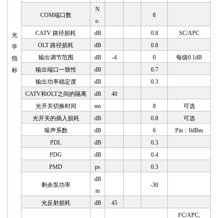
N
COM端口数
8
o.
CATV 路径损耗
dB
0.8
SC/APC
光
OLT 路径损耗
dB
0.8
学
输出调节范围
dB
-4
0
每级
0.1dB
指
输出端口一致性
dB
0.7
标
输出功率稳定度
dB
0.3
CATV和OLT之间的隔离
dB
40
光开关切换时间
ms
8
可选
光开关的插入损耗
dB
0.8
可选
噪声系数
dB
6
Pin：0dBm
PDL
dB
0.3
PDG
dB
0.4
PMD
ps
0.3
dB
剩余泵功率
-30
m
光反射损耗
dB
45
FC/
APC,