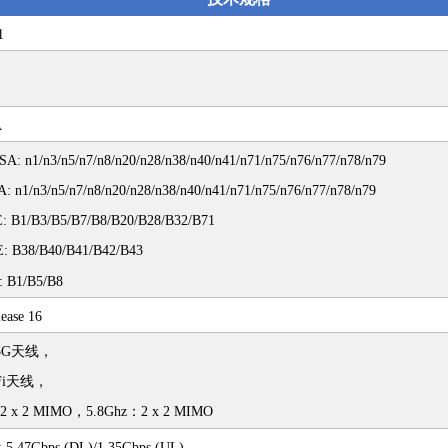
1
A
A: n1/n3/n5/n7/n8/n20/n28/n38/n40/n41/n71/n75/n76/n77/n78/n79
: n1/n3/n5/n7/n8/n20/n28/n38/n40/n41/n71/n75/n76/n77/n78/n79
: B1/B3/B5/B7/B8/B20/B28/B32/B71
: B38/B40/B41/B42/B43
 B1/B5/B8
ease 16
5G天线，
-Fi天线，
2 x 2 MIMO，5.8Ghz：2 x 2 MIMO
 5.47Gbps (DL)/1.35Gbps (UL)