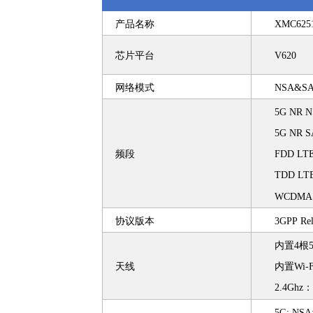
产品名称
XMC625
芯片平台
V620
网络模式
NSA&S
5G NR NS
5G NR SA
频段
FDD LTE
TDD LTE
WCDMA:
协议版本
3GPP Rel
内置
4根
天线
内置
Wi
2.4Ghz：
5G: NSA: