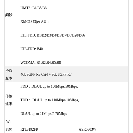
UMTS: B1/B5/B8
频段
XMC1843
(e)
-AU：
LTE-FDD: B1\B2\B3\B4\B5\B7\B8\B28\B66
LTE-TDD: B40
WCDMA: B1\B2\B4\B5\B8
协议
4G: 3GPP R9 Cat4
+ 3G: 3GPP R7
版本
FDD：DL/UL up to 150Mbps/50Mbps,
传输
TDD： DL/UL up to 110Mbps/10Mbps
,
速率
DL/UL up to 21Mbps/5.76Mbps
Wi-
Fi芯
RTL8192FR
ASR5803W