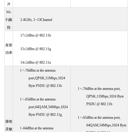
片
Wi-
Fi频
2.4GHz, 1~13Channel
段
17±2dBm @ 802.11b
发射
15±2dBm @ 802.11g
功率
14±2dBm @ 802.11n
l
<-76dBm at the antenna
port,QPSK,11Mbps,1024
Byte PSDU @ 802.11b
l
<-76dBm at the antenna port,
QPSK,11Mbps,1024 Byte
l
<-65dBm at the antenna
PSDU @ 802.11b
port,64QAM,54Mbps,1024
Byte PSDU @ 802.11g
l
<-65dBm at the antenna port,
接收
64QAM,54Mbps,1024 Byte
l
-64dBm at the antenna
灵敏