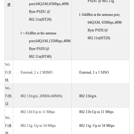
PSDU @ 802.11g
port,64QAM,65Mbps,4096
度
Byte PSDU @
l
-64dBm at the antenna port,
802.11n(HT20)
64QAM, 65Mbps,4096
Byte PSDU@
l
<-61dBm at the antenna
802.11n(HT20)
port,64QAM,135Mbps,4096
Byte PSDU@
802.11n(HT40)
Wi-
Fi
天
External, 2 x 2 MIMO
External, 1 x 1 SISO
线
Wi-
Fi
协
802.11b/g/n, 20MHz/40MHz
802.11b/g/n
议
802.11b:Up to 11 Mbps
802.11b:Up to 11 Mbps
Wi-
Fi速
802.11g: Up to 54 Mbps
802.11g: Up to 54 Mbps
率