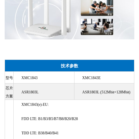
技术参数
型号
XMC1843
XMC1843E
芯片
ASR1803L
ASR1803L (512Mbit+128Mbit)
方案
XMC1843
(e)
-EU:
FDD LTE: B1/B3/B5/B7/B8/B20/B28
TDD LTE: B38/B40/B41