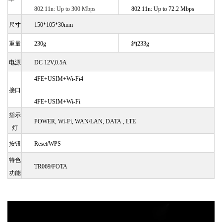
802.11n: Up to 300 Mbps
802.11n: Up to 72.2 Mbps
尺寸
150
*
105
*
30mm
重量
230g
约
233g
电源
DC 12V,0.5A
4
FE+USIM+Wi-Fi4
接口
4FE+USIM+Wi-Fi
指示
POWER, Wi-Fi, WAN/LAN, DATA , LTE
灯
按钮
Reset/WPS
特色
TR069/FOTA
功能