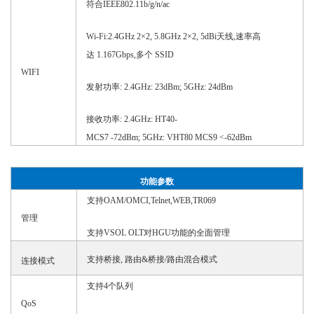
符合
IEEE802.11b/g/n/ac
Wi-Fi:2.4GHz 2×2, 5.8GHz 2×2, 5dBi天线,速率高
达 1.167Gbps,多个 SSID
WIFI
发射功率
: 2.4GHz: 23dBm; 5GHz: 24dBm
接收功率
: 2.4GHz: HT40-
MCS7 -72dBm; 5GHz: VHT80 MCS9 <-62dBm
功能参数
支持
OAM/OMCI,Telnet,WEB,TR069
管理
支持
VSOL OLT对HGU功能的全面管理
支持桥接
, 路由&桥接/路由混合模式
连接模式
支持
4个队列
QoS