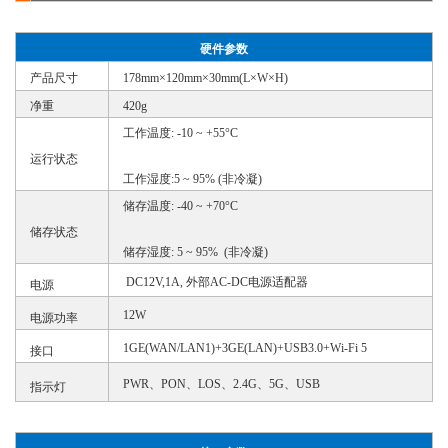
硬件参数
产品
尺寸
178mm×120mm×30mm(L×W×H)
净重
420g
工作温度
: -10 ~ +55°C
运行状态
工作湿度
:5 ~ 95% (非冷凝)
储存温度
: -40 ~ +70°C
储存状态
储存湿度
: 5 ~ 95% (非冷凝)
DC12V,1A, 外部AC-DC电源适配器
电源
12W
电源功率
1GE(WAN/LAN1)+3GE(LAN)+USB3.0+Wi-Fi 5
接口
PWR、PON、LOS、2.4G、5G、USB
指示灯