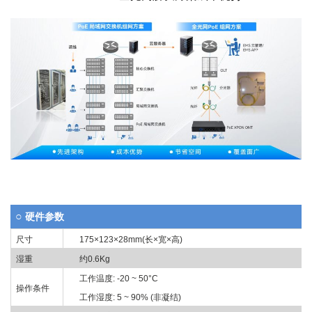
○
硬件参数
尺寸
175×123×28mm(
长
×
宽
×
高
)
湿重
约
0.
6
Kg
工作温度
:
-2
0 ~ 5
0
°C
操作条件
工作湿度:
5
~ 90% (
非凝结
)