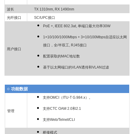
波长
TX 1310nm, RX 1490nm
光纤接口
SC/UPC接口
PoE +, IEEE 802.3at,
单
端口最大
功率
30W
1×10/100/1000Mbps + 3×10/100Mbps自适应以太网
接口
，
全/半双工, RJ45接口
用户接口
配置
获取
的MAC地址数
基于以太网端口的VLAN透传和VLAN过滤
○
功能数据
支持OMCI（ITU-T G.984.x）。
支持CTC OAM 2.0和2.1
管理
支持Web/Telnet/CLI
桥接模式