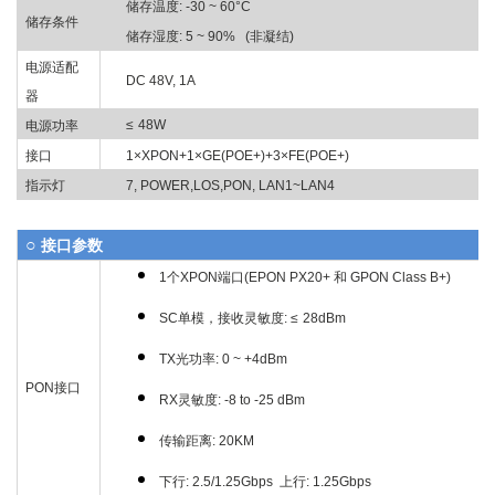
储存温度: -30 ~ 60°C
储存条件
储存湿度
:
5
~ 90% (
非凝结
)
电源适配
DC 48V, 1A
器
≤
48W
电源功率
接口
1×XPON+1×GE(POE+)+3×FE(POE+)
指示灯
7, POWER,LOS,PON, LAN1~LAN4
○
接口参数
1个
XPON
端口
(EPON PX20+
和
GPON Class B+)
SC
单模
，
接收灵敏度
: ≤
28dBm
TX光功率: 0 ~ +4dBm
PON
接口
RX灵敏度: -8 to -25 dBm
传输距离: 20KM
下行
: 2.5/1.25Gbps
上行
: 1.25Gbps