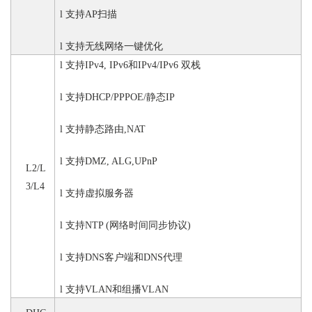
l
支持
AP扫描
l
支持无线网络一键优化
l
支持
IPv4, IPv6和IPv4/IPv6 双栈
l
支持
DHCP/PPPOE/静态IP
l
支持静态路由
,NAT
l
支持
DMZ, ALG,UPnP
L2/L
3/L4
l
支持虚拟服务器
l
支持
NTP (网络时间同步协议)
l
支持
DNS客户端和DNS代理
l
支持
VLAN和组播VLAN