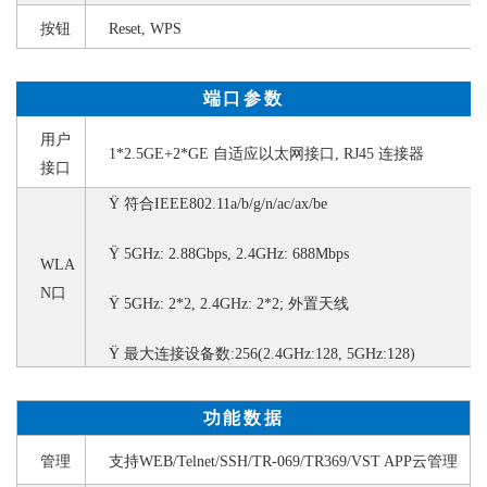
按钮
Reset, WPS
端口
参数
用户
1*2.5GE+2*GE 自适应以太网接口, RJ45 连接器
接口
Ÿ
符合
IEEE802.11a/b/g/n/ac/ax/be
Ÿ
5GHz: 2.88Gbps,
2.4GHz: 688Mbps
WLA
N口
Ÿ
5GHz: 2*2, 2.4GHz: 2*2; 外置天线
Ÿ
最大连接设备数
:256(2.4GHz:128, 5GHz:128)
功能数据
管理
支持
WEB/Telnet/SSH/TR-069/TR369/VST APP云管理