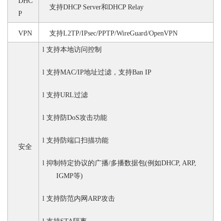
DHC
支持
DHCP Server和DHCP Relay
P
VPN
支持
L2TP/IPsec/PPTP/WireGuard/OpenVPN
l
支持本地访问控制
l
支持
MAC/IP地址过滤，支持Ban IP
l
支持
URL过滤
l
支持防
DoS攻击功能
l
支持防端口扫描功能
安全
l
抑制特定协议的广播
/多播数据包(例如DHCP, ARP,
IGMP等)
l
支持防范内网
ARP攻击