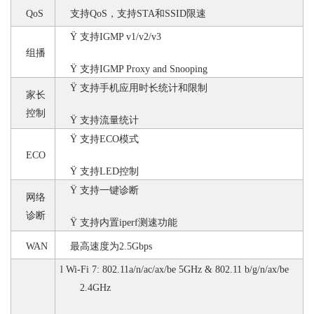
QoS
支持
Q
o
S，支持STA和SSID限速
Ÿ
支持
IGMP v1/v2/v3
组播
Ÿ
支持
IGMP Proxy and Snooping
Ÿ
支持手机应用时长统计和限制
家长
控制
Ÿ
支持流量统计
Ÿ
支持
ECO模式
ECO
Ÿ
支持
LED控制
Ÿ
支持一键诊断
网络
诊断
Ÿ
支持内置
iperf测速功能
WAN
最高速度为
2.5Gbps
l
Wi-Fi 7: 802.11a/n/ac/ax/be 5GHz & 802.11 b/g/n/ax/be
2.4GHz