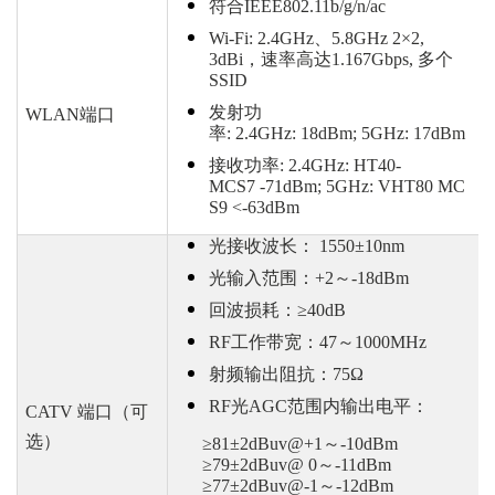
符合
IEEE802.11b/g/n/ac
Wi-Fi: 2.4GHz、5.8GHz 2×2,
3dBi，速率高达1.167Gbps, 多个
SSID
发射功
WLAN端口
率
: 2.4GHz: 18dBm; 5GHz: 17dBm
接收功率
: 2.4GHz: HT40-
MCS7 -71dBm; 5GHz: VHT80 MC
S9 <-63dBm
光接收波长：
1550±10nm
光输入范围：
+2～-18dBm
回波损耗：
≥40dB
RF工作带宽：47～1000MHz
射频输出阻抗：
75Ω
RF光AGC范围内输出电平：
CATV 端口（可
选）
≥81±2dBuv@+1～-10dBm
≥79±2dBuv@ 0～-11dBm
≥77±2dBuv@-1～-12dBm