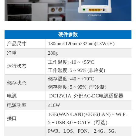
硬件参数
产品尺寸
180mm×120mm×32mm(L×W×H)
净重
280g
工作温度
: -10 ~ +55°C
运行状态
工作湿度
: 5 ~ 95% (非冷凝)
储存温度
: -40 ~ +70°C
储存状态
储存湿度
: 5 ~ 95% (非冷凝)
电源
DC12V,1A, 外部AC-DC电源适配器
电源功率
≤18W
1GE(WAN/LAN1)+3GE(LAN) + Wi-Fi
接口
5 + USB 3.0 + CATV（可选）
PWR、LOS、PON、 2.4G、5G、