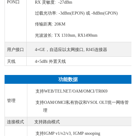
PON口
RX 灵敏度:
-27dBm
过载光功率
: -3dBm(EPON) 或 -8dBm(GPON)
传输距离
: 20KM
光波波长
: TX 1310nm, RX1490nm
用户接口
4×GE，自适应以太网接口, RJ45连接器
天线
4×5dBi 外置天线
功能数据
支持
WEB/TELNET/OAM/OMCI/TR069
管理
支持
OAM/OMCI私有协议和VSOL OLT统一网络管
理
连接模式
支持路由模式
支持
IGMP v1/v2/v3, IGMP snooping