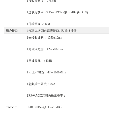
l
接收灵敏度
: -27dBm
l
过载光功率
: -3dBm(EPON) 或 -8dBm(GPON)
l
传输距离
: 20KM
用户接口
1*GE 以太网自适应接口, RJ45连接器
l
光接收波长：
1550±10nm
l
光输入范围：
+2～-18dBm
l
回波损耗：
≥40dB
l
RF工作带宽：47～1000MHz
l
射频输出阻抗：
75Ω
l
RF光AGC范围内输出电平：
CATV 口
≥81±2dBuv@+1～-10dBm