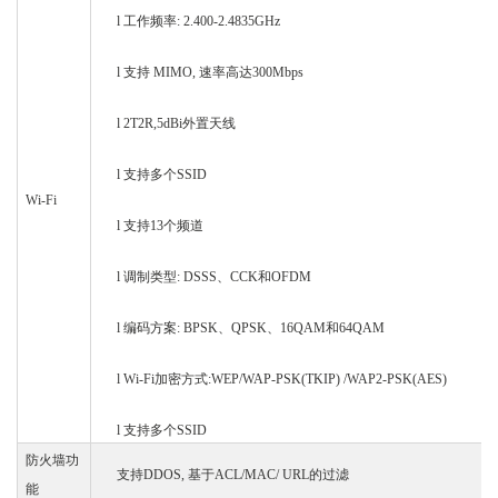
l
工作频率
: 2.400-2.4835GHz
l
支持
MIMO, 速率高达300Mbps
l
2T2R,5dBi外置天线
l
支持多个
SSID
Wi-Fi
l
支持
13个频道
l
调制类型
: DSSS、CCK和OFDM
l
编码方案
: BPSK、QPSK、16QAM和64QAM
l
Wi-Fi加密方式:WEP/WAP-PSK(TKIP) /WAP2-PSK(AES)
l
支持多个
SSID
防火墙功
支持
DDOS, 基于ACL/MAC/ URL的过滤
能