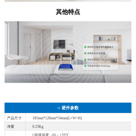
其他特点
○
硬件参数
产品尺寸
185mm*120mm*34mm(L×W×H)
净重
0.25Kg
l
环境温度
: -10 ~ +55°C