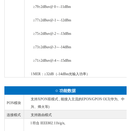
≥79±2dBuv@ 0～-11dBm
≥77±2dBuv@-1～-12dBm
≥75±2dBuv@-2～-13dBm
≥73±2dBuv@-3～-14dBm
≥71±2dBuv@-4～-15dBm
l
MER：≥32dB（-14dBm光输入功率）
○
功能数据
支持
XPON双模式 , 能接入主流的EPON/GPON OLT(华为、中
PON模块
兴、烽火等)
连接模式
支持路由模式
l
符合
IEEE802.11b/g/n,