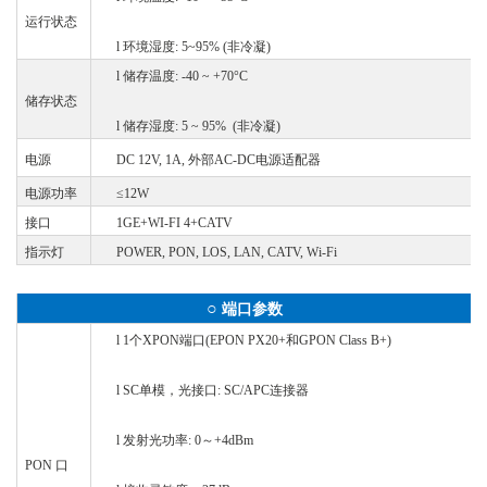
运行状态
l
环境湿度
: 5~95% (非冷凝)
l
储存温度
: -40 ~ +70°C
储存状态
l
储存湿度
: 5 ~ 95% (非冷凝)
电源
DC 12V, 1A, 外部AC-DC电源适配器
电源功率
≤12W
接口
1GE+WI-FI 4+CATV
指示灯
POWER, PON, LOS, LAN, CATV, Wi-Fi
○
端口参数
l
1个XPON端口(EPON PX20+和GPON Class B+)
l
SC单模，光接口: SC/APC连接器
l
发射光功率
: 0～+4dBm
PON 口