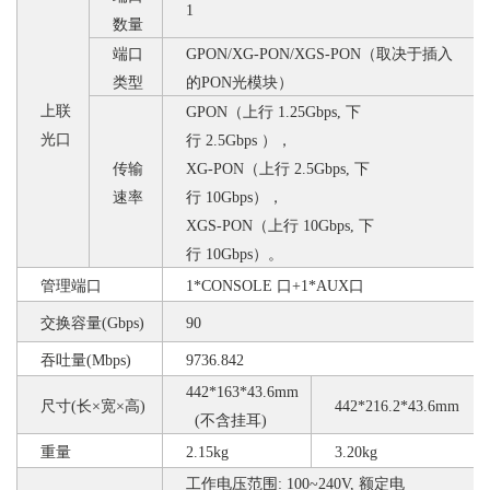
1
数量
端口
GPON/XG-PON/XGS-PON（取决于插入
类型
的PON光模块）
上联
GPON（上行 1.25Gbps, 下
光口
行 2.5Gbps ），
传输
XG-PON（上行 2.5Gbps, 下
速率
行 10Gbps），
XGS-PON（上行 10Gbps, 下
行 10Gbps）。
管理端口
1*CONSOLE 口+1*AUX口
交换容量
(Gbps)
90
吞吐量
(Mbps)
9736.842
442*163*43.6mm
尺寸
(长×宽×高)
442*216.2*43.6mm
(不含挂耳)
重量
2.15kg
3.20kg
工作电压范围
: 100~240V, 额定电