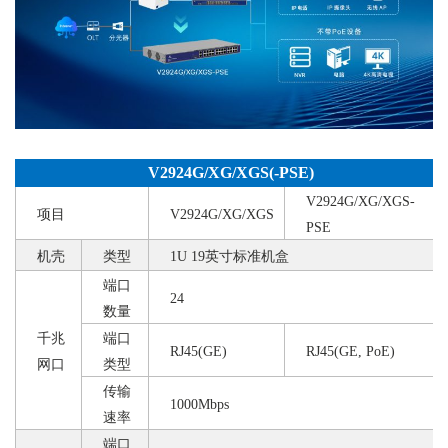
V2924G/XG/XGS(-PSE)
V2924G/XG/XGS-
项目
V2924G/XG/XGS
PSE
机壳
类型
1U 19英寸标准机盒
端口
24
数量
千兆
端口
RJ45(GE)
RJ45(GE, PoE)
网口
类型
传输
1000Mbps
速率
端口