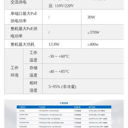
交流供电
压: 110V/220V
单端口最大
PoE
/
30W
供电功率
整机最大
PoE供
/
≥370W
电功率
整机最大功耗
13.8W
≥
400w
工作
-30 ~ +60°C
温度
工作
存储
-40 ~ +85°C
环境
温度
相对
5~95% (非冷凝)
湿度