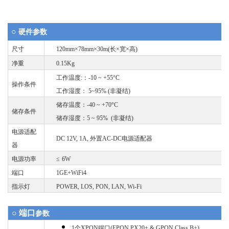
○
硬件参数
尺寸
120mm×78mm×30m(
长
×
宽
×
高
)
净重
0.15Kg
工作温度
:
：-1
0 ~ +55°C
操作条件
工作湿度：
5~95% (
非凝结
)
储存温度：
-40 ~ +70°C
储存条件
储存湿度：
5 ~ 95% (
非凝结
)
电源适配
DC 12V, 1A,
外置
AC-DC
电源适配器
器
电源
功率
≤
6W
端口
1GE+W
i
F
i
4
指示灯
POWER, LOS, PON, LAN, Wi-Fi
○ 端口
参数
1个XPON端口(EPON PX20+ & GPON Class B+)