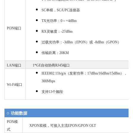
SC单模，SC/UPC连接器
TX光功率：0～+4dBm
PON
端口
RX灵敏度：-27dBm
过载光功率：
-3dBm（EPON）或
-8dBm（GPON）
传输距离：
20KM
LAN
端口
1*GE自动协商RJ45端口
IEEE802.11b/g/n（发射功率：17dBm/16dBm/15dBm），
300Mbps
Wi-Fi
端口
支持
13个
频段
○
功能数据
PON
模
XPON双模，可接入主流EPON/GPON OLT
式