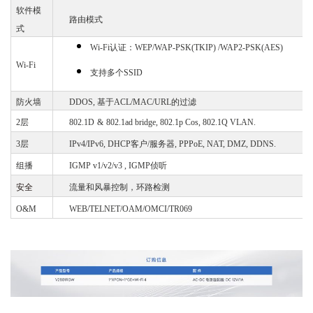
软件模
路由模式
式
Wi-Fi
认证：
WEP/WAP-PSK(TKIP) /WAP2-PSK(AES)
Wi-Fi
支持多个
SSID
防火墙
DDOS, 基于ACL/MAC/URL的过滤
2层
802.1D
&
802.1ad bridge, 802.1p Cos, 802.1Q VLAN.
3层
IPv4/IPv6, DHCP客户/服务器, PPPoE, NAT, DMZ, DDNS.
组播
IGMP v1/v2/v3 , IGMP
侦听
安全
流量和风暴控制，环路检测
O&M
WEB/TELNET/OAM/OMCI/TR069