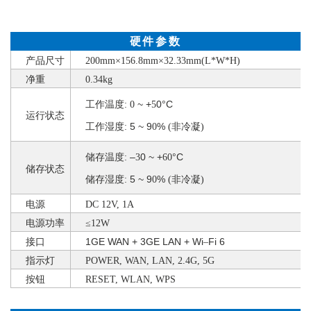
硬件参数
产品尺寸
200
mm×
156.8
mm×
32.33
mm(L*W*H)
净重
0.34kg
~ +
0°C
工作温度
:
0
5
运行状态
5 ~ 9
%
工作湿度
:
0
(非冷凝)
–
0 ~ +
°C
储存温度
:
3
60
储存
状态
5 ~ 9
%
储存湿度
:
0
(非冷凝)
电源
DC 12V, 1A
电源功率
≤12W
1GE WAN
+
3GE LAN
+
Wi
Fi
6
接口
–
指示灯
POWER,
WAN,
LAN,
2.4G,
5G
按钮
RESET,
WLAN,
WPS