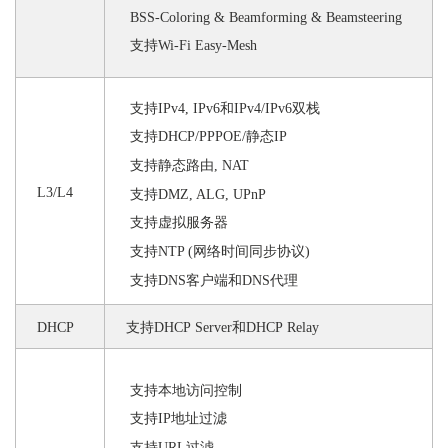
BSS-Coloring
&
Beamforming
&
Beamsteering
支持
Wi-Fi Easy-
M
esh
支持
IPv4, IPv6和IPv4/IPv6双栈
支持
DHCP/PPPOE/静态IP
支持静态路由
,
NAT
L3
/L4
支持
DMZ, ALG,
UPnP
支持虚拟服务器
支持
NTP (网络时间同步协议)
支持
DNS客户端和DNS代理
DHCP
支持
DHCP Server和DHCP Relay
支持本地访问控制
支持
IP地址过滤
支持
URL过滤