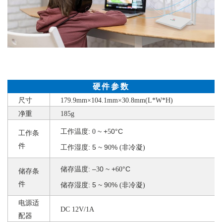
硬件参数
尺寸
179.9mm×104.1mm×30.8mm(L*W*H)
净重
185g
~ +
0°C
工作温度
:
0
5
工作条
件
5 ~ 9
%
工作湿度
:
0
(非冷凝)
–
0 ~ +
°C
储存温度
:
3
60
储存条
件
5 ~ 9
%
储存湿度
:
0
(非冷凝)
电源适
DC 12V/1A
配器