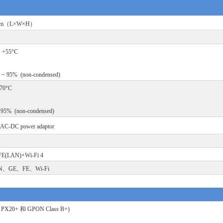
4mm（L×W×H）
~ +55°C
 5 ~ 95% (non-condensed)
+70°C
~ 95% (non-condensed)
al AC-DC power adaptor
E(LAN)+Wi-Fi
4
、GE、FE、Wi-Fi
 PX20+
和
GPON Class B+)