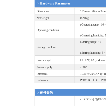
○
Hardware Parameter
Dimension
185mm×120mm×3
Net weight
0.24Kg
Operating temp: -10 
l
Operating condition
Operating humidity:
l
Storing temp: -40 ~ 
l
Storing condition
Storing humidity: 5 
l
Power adapter
DC 12V, 1A
, extern
Power supply
≤
7W
Interfaces
1GE(WAN/LAN1)+1F
Indicators
POWER、LOS、PON
○
硬件参数
1 XPON
端口
(EPON
l