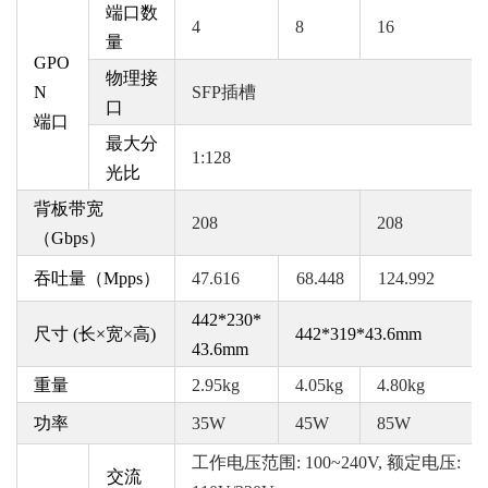
端口数
4
8
16
量
G
PO
物理接
N
SFP插槽
口
端口
最大分
1:
128
光比
背板带宽
208
208
（
Gbps）
吞吐量（
Mpps）
47.616
68.448
124.992
442*230*
尺寸
(长×宽×高)
442*319*43.6mm
43.6mm
重量
2.95kg
4.05kg
4.80kg
功率
35W
4
5W
8
5W
工作电压范围
: 100~240V, 额定电压:
交流