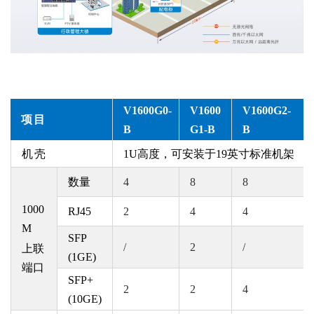
V1600G0-
V1600
V1600G
2
-
项目
B
G
1
-B
B
机壳
1U高度，可安装于19英寸标准机架
数量
4
8
8
1000
RJ45
2
4
4
M
SFP
/
2
/
上联
(1GE)
端口
SFP+
2
2
4
(10GE)