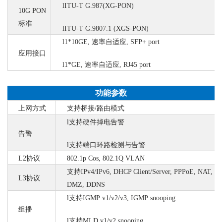
l
ITU-T G.987(XG-PON)
10G PON
标准
l
ITU-T G.9807.1 (XGS-PON)
l
1*10GE, 速率自适应,
SFP+ port
应用接口
l
1*GE, 速率自适应,
RJ45 port
功能参数
上网方式
支持桥接
/路由模式
l
支持硬件掉电告警
告警
l
支持端口环路检测与告警
L2协议
802.1p Cos, 802.1Q VLAN
支持
IPv4/IPv6, DHCP Client/Server, PPPoE, NAT,
L3协议
DMZ, DDNS
l
支
持
IGMP v1/v2/v3, IGMP snooping
组播
l
支持
MLD v1/v2 snoopin
g