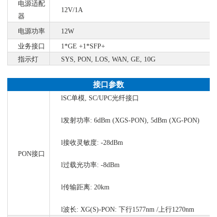
电源适配
12V/1A
器
电源功率
12W
业务接口
1*GE +1*SFP+
指示灯
SYS, PON, LOS, WAN,
GE, 10G
接口参数
l
SC单模, SC/UPC光纤接口
l
发射功率
:
6dBm (XGS-PON), 5dBm (XG-PON)
l
接收灵敏度
: -28dBm
PON接口
l
过载光功率
: -8dBm
l
传输距离
: 20km
l
波长
:
XG(S)-PON: 下行1577nm /上行1270nm