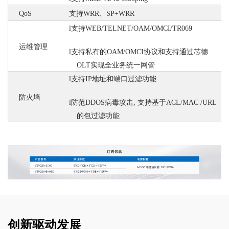
QoS
支持
WRR、SP+WRR
l
支持
WEB/TELNET/OAM/OMCI/TR069
运维管理
l
支持私有的
OAM/OMCI协议和支持通过芯德
OLT实现全业务统一网管
l
支持
IP地址和端口过滤功能
防火墙
l
防范
DDOS病毒攻击, 支持基于ACL/MAC /URL
的包过滤功能
创新驱动发展